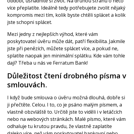
období, usnadníte si život. Na druhou stranu o něco
více přeplatíte. Ideálně tedy potřebujete zvolit nějaký
kompromis mezi tím, kolik byste chtěli splácet a kolik
jste schopni splácet.
Mezi jedny z nejlepších výhod, které vám
poskytovatel úvěru může dát, patří flexibilita. Jakmile
jste při penězích, můžete splácet více, a pokud ne,
splatíte naopak jen minimální splátku. Kde vám tohle
dají? Třeba u nás ve
Ferratum Bank
!
Důležitost čtení drobného písma v
smlouvách.
I když bude smlouva o úvěru možná dlouhá, dobře si
ji přečtěte. Celou. I to, co je psáno malým písmem, a
vlastně obzvláště to. Určitě jste to viděli i v letáčcích
nebo na webových stránkách. Malé písmo, které vám
odhaluje tu krutou pravdu, že vlastně zaplatíte
daleko více, než vám poskytovatel bankovní nebo