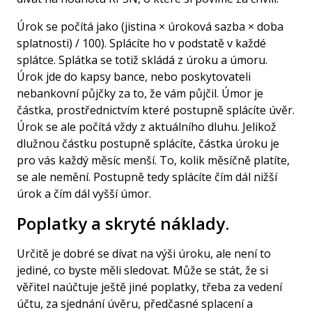
Úrok se počítá jako (jistina × úroková sazba × doba
splatnosti) / 100). Splácíte ho v podstatě v každé
splátce. Splátka se totiž skládá z úroku a úmoru.
Úrok jde do kapsy bance, nebo poskytovateli
nebankovní půjčky za to, že vám půjčil. Úmor je
částka, prostřednictvím které postupně splácíte úvěr.
Úrok se ale počítá vždy z aktuálního dluhu. Jelikož
dlužnou částku postupně splácíte, částka úroku je
pro vás každý měsíc menší. To, kolik měsíčně platíte,
se ale nemění. Postupně tedy splácíte čím dál nižší
úrok a čím dál vyšší úmor.
Poplatky a skryté náklady.
Určitě je dobré se dívat na výši úroku, ale není to
jediné, co byste měli sledovat. Může se stát, že si
věřitel naúčtuje ještě jiné poplatky, třeba za vedení
účtu, za sjednání úvěru, předčasné splacení a