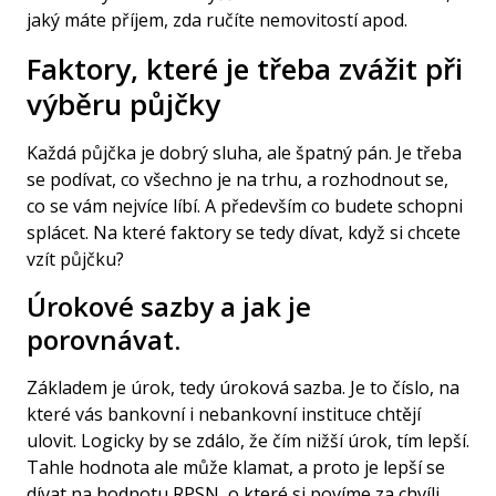
jaký máte příjem, zda ručíte nemovitostí apod.
Faktory, které je třeba zvážit při
výběru půjčky
Každá půjčka je dobrý sluha, ale špatný pán. Je třeba
se podívat, co všechno je na trhu, a rozhodnout se,
co se vám nejvíce líbí. A především co budete schopni
splácet. Na které faktory se tedy dívat, když si chcete
vzít půjčku?
Úrokové sazby a jak je
porovnávat.
Základem je úrok, tedy úroková sazba. Je to číslo, na
které vás bankovní i nebankovní instituce chtějí
ulovit. Logicky by se zdálo, že čím nižší úrok, tím lepší.
Tahle hodnota ale může klamat, a proto je lepší se
dívat na hodnotu
RPSN
, o které si povíme za chvíli.