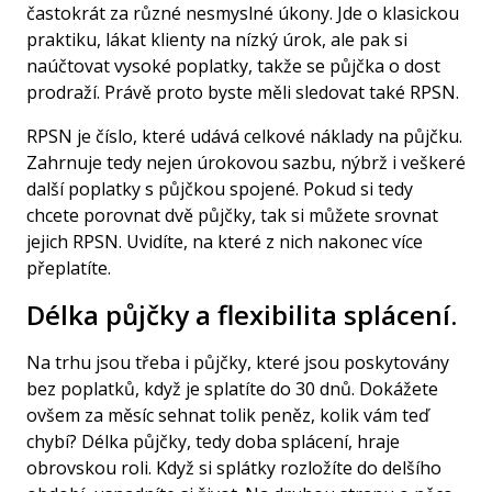
častokrát za různé nesmyslné úkony. Jde o klasickou
praktiku, lákat klienty na nízký úrok, ale pak si
naúčtovat vysoké poplatky, takže se půjčka o dost
prodraží. Právě proto byste měli
sledovat také RPSN.
RPSN je číslo, které udává celkové náklady na půjčku.
Zahrnuje tedy nejen úrokovou sazbu, nýbrž i veškeré
další poplatky s půjčkou spojené. Pokud si tedy
chcete porovnat dvě půjčky, tak si můžete srovnat
jejich RPSN. Uvidíte, na které z nich nakonec více
přeplatíte.
Délka půjčky a flexibilita splácení.
Na trhu jsou třeba i půjčky, které jsou poskytovány
bez poplatků, když je splatíte do 30 dnů. Dokážete
ovšem za měsíc sehnat tolik peněz, kolik vám teď
chybí? Délka půjčky, tedy doba splácení, hraje
obrovskou roli. Když si splátky rozložíte do delšího