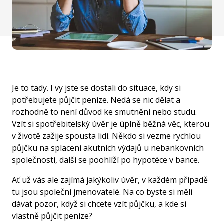
Je to tady. I vy jste se dostali do situace, kdy si
potřebujete půjčit peníze. Nedá se nic dělat a
rozhodně to není důvod ke smutnění nebo studu.
Vzít si
spotřebitelský úvěr
je úplně běžná věc, kterou
v životě zažije spousta lidí. Někdo si vezme rychlou
půjčku na splacení akutních výdajů u nebankovních
společností, další se poohlíží po hypotéce v bance.
Ať už vás ale zajímá jakýkoliv úvěr, v každém případě
tu jsou společní jmenovatelé. Na co byste si měli
dávat pozor, když si chcete vzít půjčku, a kde si
vlastně půjčit peníze?