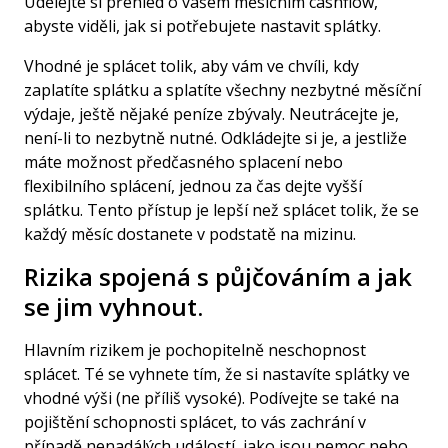
Udělejte si přehled o vašem měsíčním cashflow,
abyste viděli, jak si potřebujete nastavit splátky.
Vhodné je splácet tolik, aby vám ve chvíli, kdy
zaplatíte splátku a splatíte všechny nezbytné měsíční
výdaje, ještě nějaké peníze zbývaly. Neutrácejte je,
není-li to nezbytně nutné. Odkládejte si je, a jestliže
máte možnost předčasného splacení nebo
flexibilního splácení, jednou za čas dejte vyšší
splátku. Tento přístup je lepší než splácet tolik, že se
každý měsíc dostanete v podstatě na mizinu.
Rizika spojená s půjčováním a jak
se jim vyhnout.
Hlavním rizikem je pochopitelně neschopnost
splácet. Té se vyhnete tím, že si nastavíte splátky ve
vhodné výši (ne příliš vysoké). Podívejte se také na
pojištění schopnosti splácet, to vás zachrání v
případě nenadálých událostí, jako jsou nemoc nebo