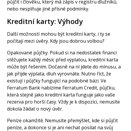
půjčit i člověku, který má zápis v
registru dlužníků
,
nebo nesplňuje jiné přísné podmínky.
Kreditní karty: Výhody
Další možností mohou být
kreditní karty
, i ty se
počítají mezi úvěry. Kdy jsou dobrou volbou?
Opakované půjčky.
Pokud si na nedostatek financí
stěžujete každý měsíc před výplatou, kreditní karta
může být řešením. Dočasně na ní jdete do mínusu, a
jak přijde výplata, dluh vyrovnáte. Nutno říct, že
existují i půjčky fungující na podobné bázi. Ve
Ferratum Bank nabízíme Ferratum Credit, půjčku,
která stejně jako kreditní karta funguje jako vaše
rezerva pro horší časy. Vždy je k dispozici, nemusíte
dokola žádat o nový úvěr.
Peníze okamžitě.
Nemusíte přemýšlet, kde si půjčit
peníze, a dokonce si je ani nechat posílat na svůj