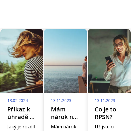
13.02.2024
13.11.2023
13.11.2023
Příkaz k
Mám
Co je to
úhradě -
nárok na
RPSN?
Vše, co
starobní
Jaký je rozdíl
Mám nárok
Už jste o