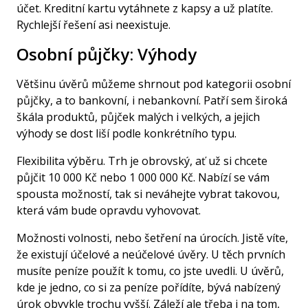
účet. Kreditní kartu vytáhnete z kapsy a už platíte.
Rychlejší řešení asi neexistuje.
Osobní půjčky: Výhody
Většinu úvěrů můžeme shrnout pod kategorii osobní
půjčky
, a to bankovní, i nebankovní. Patří sem široká
škála produktů, půjček malých i velkých, a jejich
výhody se dost liší podle konkrétního typu.
Flexibilita výběru.
Trh je obrovský, ať už si chcete
půjčit 10 000 Kč nebo 1 000 000 Kč. Nabízí se vám
spousta možností, tak si neváhejte vybrat takovou,
která vám bude opravdu vyhovovat.
Možnosti volnosti, nebo šetření na úrocích.
Jistě víte,
že existují účelové a neúčelové úvěry. U těch prvních
musíte peníze použít k tomu, co jste uvedli. U úvěrů,
kde je jedno, co si za peníze pořídíte, bývá nabízený
úrok obvykle trochu vyšší. Záleží ale třeba i na tom,