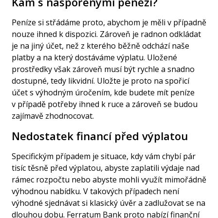
Kam s naspořenými penězi?
Peníze si střádáme proto, abychom je měli v případně
nouze ihned k dispozici. Zároveň je radnon odkládat
je na jiný účet, než z kterého běžně odchází naše
platby a na který dostáváme výplatu. Uložené
prostředky však zároveň musí být rychle a snadno
dostupné, tedy likvidní. Uložte je proto na spořicí
účet s výhodným úročením, kde budete mít peníze
v případě potřeby ihned k ruce a zároveň se budou
zajímavě zhodnocovat.
Nedostatek financí před výplatou
Specifickým případem je situace, kdy vám chybí pár
tisíc těsně před výplatou, abyste zaplatili výdaje nad
rámec rozpočtu nebo abyste mohli využít mimořádně
výhodnou nabídku. V takových případech není
výhodné sjednávat si klasický úvěr a zadlužovat se na
dlouhou dobu.
Ferratum Bank
proto nabízí finanční