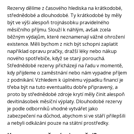
Rezervy dělíme z časového hlediska na
krátkodobé
,
střednědobé a dlouhodobé. Ty krátkodobé by měly
být ve výši alespoň trojnásobku pravidelného
měsíčního příjmu. Slouží k náhlým, avšak zcela
běžným výdajům, které neznamenají vážné ohrožení
existence. Měli bychom z nich být schopni zaplatit
například opravu pračky, dražší léky nebo nákup
nového spotřebiče, když se starý porouchá.
Střednědobé rezervy přicházejí na řadu v momentě,
kdy přijdeme o zaměstnání nebo nám vypadne příjem
z podnikání. Vzhledem k úplnému výpadku financí je
třeba být na tuto eventualitu dobře připravený, a
proto by střednědobé zdroje krytí měly činit alespoň
devítinásobek měsíční
výplaty
. Dlouhodobé rezervy
je podle odborníků vhodné vytvářet jako
zabezpečení na důchod, abychom si ve stáří přilepšili
a nebyli odkázáni pouze na státní prostředky.