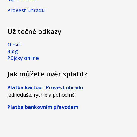
otázkou
zadní vrátka.
Provést úhradu
diskuse
v&nbsp;páru.
Užitečné odkazy
O nás
Blog
Půjčky online
Jak můžete úvěr splatit?
Platba kartou -
Provést úhradu
jednoduše, rychle a pohodlně
Platba bankovním převodem