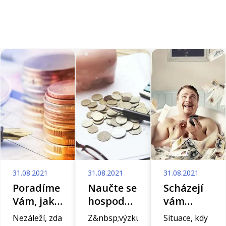
31.08.2021
31.08.2021
31.08.2021
Poradíme
Naučte se
Scházejí
Vám, jak
hospodařit
vám
spravovat
a
často
Nezáleží, zda
Z&nbsp;výzkumů
Situace, kdy