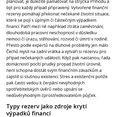
plánovat, je důležité pamatovat na strýčka Příhodu a
být pro každý případ připravený. Vytvořené finanční
rezervy pomáhají překonat nečekané životní situace,
které se pojí s úplným či částečným výpadkem
financí. Patří mezi ně například ztráta zaměstnání,
dlouhodobá pracovní neschopnost v důsledku
nemoci či úrazu, stěhování, rozvod či úmrtí v rodině.
Přesto podle expertů na dluhové problémy jen málo
Čechů myslí na zadní vrátka a vytváří si rezervu pro
případ nečekaných událostí. Když pak nastanou, řada
domácností pocítí prudký propad životní úrovně,
není schopna dostát svým finančním závazkům a
zajistit si slušnou existenci. Stres a existenční potíže
pak často vedou k čerpání nevýhodných
spotřebitelských úvěrů nebo upsání se
nedůvěryhodným zprostředkovatelům
půjček
.
Typy rezerv jako zdroje krytí
výpadků financí