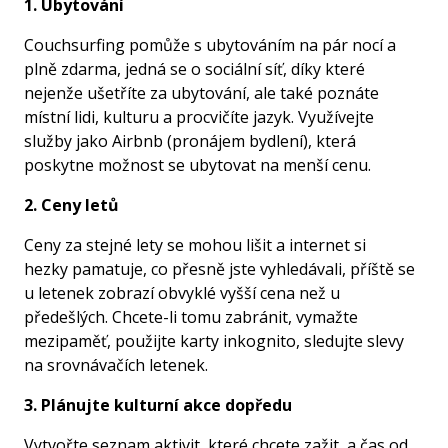
1. Ubytování
Couchsurfing pomůže s ubytováním na pár nocí a
plně zdarma, jedná se o sociální síť, díky které
nejenže ušetříte za ubytování, ale také poznáte
místní lidi, kulturu a procvičíte jazyk. Využívejte
služby jako Airbnb (pronájem bydlení), která
poskytne možnost se ubytovat na menší cenu.
2. Ceny letů
Ceny za stejné lety se mohou lišit a internet si
hezky pamatuje, co přesně jste vyhledávali, příště se
u letenek zobrazí obvyklé vyšší cena než u
předešlých. Chcete-li tomu zabránit, vymažte
mezipaměť, použijte karty inkognito, sledujte slevy
na srovnávačích letenek.
3. Plánujte kulturní akce dopředu
Vytvořte seznam aktivit, které chcete zažit, a čas od