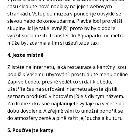
času sledujte nové nabídky na jejích webových
stránkách. Vstup do muzea v pondělí je obvyklé se
slevou nebo dokonce zdarma. Plavba lodí pro větší
skupiny lidí je také levnější, proto by bylo dobře
využit sociální sítí. Transfer do Aquaparku od metra
může byt zdarma a tím si ušetříte za taxi.
4. Jezte místně
Zjistěte na internetu, jaká restaurace a kantýny jsou
poblíž k Vašemu ubytování, prostudujte menu online.
Zaprvé budete přesně vědět co si dat k obědu,
ušetříte čas na surfování internetu abyste zjistili
seznam produktů v hotovém jídle s divným názvem.
Za druhé si krásně naplánujete výdaje na večeře po
dobu dovolené. A zřejmě vám to umožní ponořit se
do atmosféry země a plně zažít její ducha a kulturu.
5. Používejte karty