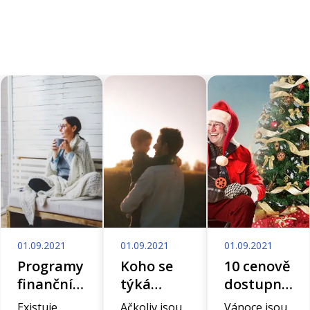
01.09.2021
01.09.2021
01.09.2021
Programy
Koho se
10 cenově
finanční
týká
dostupných
gramotnosti
zvýšení
vánočních
Existuje
Ačkoliv jsou
Vánoce jsou