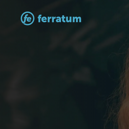
School of E
Plány se mění, ale Váš život nemus
ovládat své finance a žít život, jak
Ferratum škole ekonomiky.