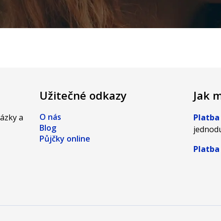
Užitečné odkazy
Jak m
O nás
tázky a
Platba
Blog
jednodu
Půjčky online
Platba