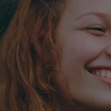
conomy
.
í. Naučte se, jak
ý chcete, na