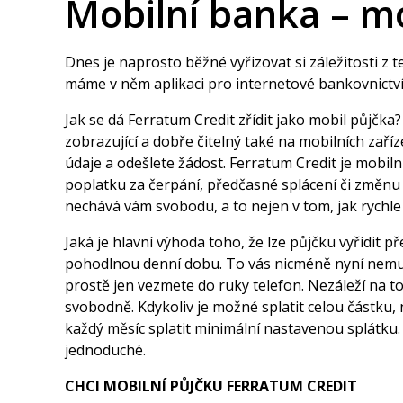
Mobilní banka – mo
Dnes je naprosto běžné vyřizovat si záležitosti z t
máme v něm aplikaci pro internetové bankovnictví. 
Jak se dá Ferratum Credit zřídit jako mobil půjčk
zobrazující a dobře čitelný také na mobilních zaří
údaje a odešlete žádost. Ferratum Credit je mobiln
poplatku za čerpání, předčasné splácení či změnu d
nechává vám svobodu, a to nejen v tom, jak rychle 
Jaká je hlavní výhoda toho, že lze půjčku vyřídit 
pohodlnou denní dobu. To vás nicméně nyní nemusí 
prostě jen vezmete do ruky telefon. Nezáleží na to
svobodně. Kdykoliv je možné splatit celou částku, n
každý měsíc splatit minimální nastavenou splátku.
jednoduché.
CHCI MOBILNÍ PŮJČKU FERRATUM CREDIT