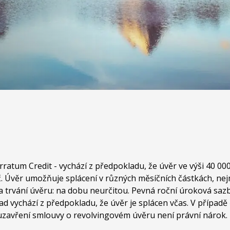
ka s prodloužením
ratum Credit - vychází z předpokladu, že úvěr ve výši 40 000
Kč. Úvěr umožňuje splácení v různých měsíčních částkách, ne
a trvání úvěru: na dobu neurčitou. Pevná roční úroková sazb
lad vychází z předpokladu, že úvěr je splácen včas. V případ
 uzavření smlouvy o revolvingovém úvěru není právní nárok.