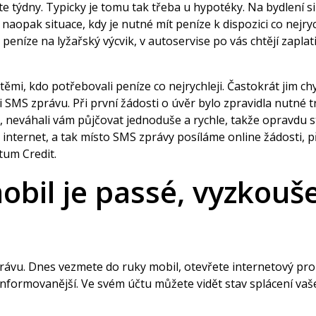
áte týdny. Typicky je tomu tak třeba u hypotéky. Na bydlení s
aopak situace, kdy je nutné mít peníze k dispozici co nejrych
t peníze na lyžařský výcvik, v autoservise po vás chtějí zapl
mi, kdo potřebovali peníze co nejrychleji. Častokrát jim chyb
i SMS zprávu. Při první žádosti o úvěr bylo zpravidla nutné t
neváhali vám půjčovat jednoduše a rychle, takže opravdu s
e internet, a tak místo SMS zprávy posíláme online žádosti,
tum Credit
.
bil je passé, vyzkouše
u. Dnes vezmete do ruky mobil, otevřete internetový prohlíž
informovanější. Ve svém účtu můžete vidět stav splácení vaše