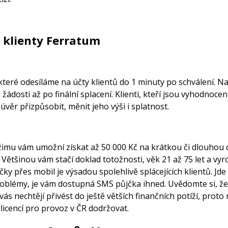
é klienty Ferratum
 které odesíláme na účty klientů do 1 minuty po schválení. N
žádosti až po finální splacení. Klienti, kteří jsou vyhodnocení
věr přizpůsobit, měnit jeho výši i splatnost.
imu vám umožní získat až 50 000 Kč na krátkou či dlouhou do
ětšinou vám stačí doklad totožnosti, věk 21 až 75 let a vyr
y přes mobil je výsadou spolehlivě splácejících klientů. Jde 
roblémy, je vám dostupná SMS půjčka ihned. Uvědomte si, že
s nechtějí přivést do ještě větších finančních potíží, proto 
licencí pro provoz v ČR dodržovat.