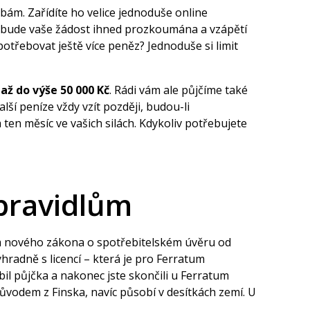
ebám. Zařídíte ho velice jednoduše online
áře bude vaše žádost ihned prozkoumána a vzápětí
 potřebovat ještě více peněz? Jednoduše si limit
r
až do výše 50 000
Kč
. Rádi vám ale půjčíme také
další peníze vždy vzít později, budou-li
 ten měsíc ve vašich silách. Kdykoliv potřebujete
 pravidlům
ím nového
zákona o spotřebitelském úvěru
od
hradně s licencí – která je pro Ferratum
bil půjčka a nakonec jste skončili u Ferratum
 původem z Finska, navíc působí v desítkách zemí. U