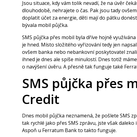
Jsou situace, kdy vám tolik nevadí, že na úvěr ček
dlouhodobě, nehrajete o čas. Pak jsou tady ovšem n
doplatit účet za energie, děti mají do pátku donés
bývala mobil půjčka.
SMS půjčka přes mobil byla dříve hojně využívána tě
je hned. Místo složitého vyřizování tedy jen napsal
ovšem banka nebo nebankovní poskytovatel znali, 
ihned je dnes ale spíše minulostí. Dnes totiž mám
o navýšení úvěru. A přesně tak funguje také
Ferra
SMS půjčka přes mo
Credit
Dnes mobil půjčka neznamená, že pošlete SMS zpráv
tak rychlé jako přes SMS zprávu, jste však daleko 
Aspoň u Ferratum Bank to takto funguje.