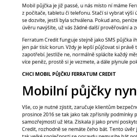
Mobil půjčka je již passé, u nás místo ní máme Fer
z počítače, tabletu či telefonu. Stačí si vybrat 
se dozvíte, jestli byla schválena. Pokud ano, peníz
úvěru navýšíte, už vás žádné další prověřování a 
Ferratum Credit funguje stejně jako
SMS půjčka i
jen pár tisíc korun. Vždy je lepší půjčovat si právě t
zapotřebí.
Jestliže ne, normálně splácíte každý měs
více peněz, prostě si je vezmete, a dále plynule po
CHCI MOBIL PŮJČKU FERRATUM CREDIT
Mobilní půjčky nyn
Vše, co je nutné zjistit, zaručuje klientům bezpe
prosince 2016 se tak jako tak zpřísnily podmínky 
samozřejmostí už léta. Získala ji jako první posky
Credit, rozhodně se nemáte čeho bát. Tento úvěr je 
tak velké společnosti se opravdu nemusíte bát potí