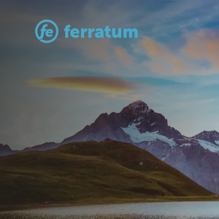
Rychlá mobil
půjčka bez
papírování
.