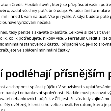
ratum Credit. Flexibilní úvěr, který se přizpůsobí vašim potř
výši úvěru, zadat všechny potřebné údaje. Po odeslání formul
e míří
ihned k vám na účet
. Vše je rychlé. A když budete poté
zdlouhavé vyřizování nečeká.
hned
, tedy peníze získáváte okamžitě. Celkově si lze vzít úvě
olik, kolik potřebujete, nikoliv více. S Ferratum Credit si lze 
íc minimální stanovenou částku, případně víc, je-li to zrovna
kračujete ve splácení minimální částky.
í podléhají přísnějším
čnost a schopnost splácet půjčku. V souvislosti s uplatňován
pro banky i nebankovní společnosti. Nadále musí pracovat vý
tovatel nebankovních půjček v ČR. Jestliže vás tedy zajímá mo
léty ověřený, klienti si ho velice chválí. Ferratum, která je
ží.