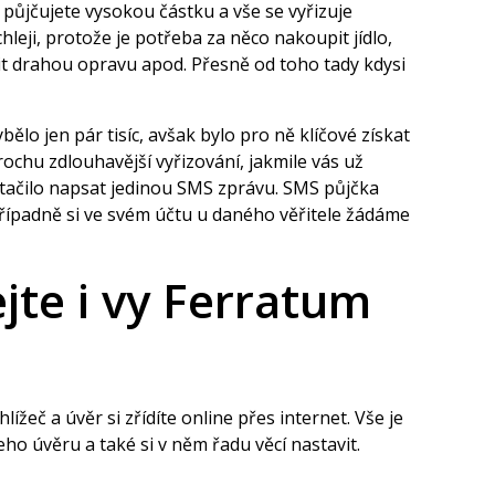
i půjčujete vysokou částku a vše se vyřizuje
leji, protože je potřeba za něco nakoupit jídlo,
atit drahou opravu apod. Přesně od toho tady kdysi
ělo jen pár tisíc, avšak bylo pro ně klíčové získat
rochu zdlouhavější vyřizování, jakmile vás už
tačilo napsat jedinou SMS zprávu. SMS půjčka
 případně si ve svém účtu u daného věřitele žádáme
jte i vy Ferratum
eč a úvěr si zřídíte online přes internet. Vše je
ho úvěru a také si v něm řadu věcí nastavit.