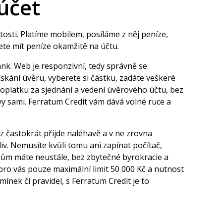
 účet
itosti. Platíme mobilem, posíláme z něj peníze,
ete mít peníze okamžitě na účtu.
ank. Web je responzivní, tedy správně se
ískání úvěru
, vyberete si částku, zadáte veškeré
 poplatku za sjednání a vedení úvěrového účtu, bez
 vy sami. Ferratum Credit vám dává volné ruce a
ěz častokrát přijde naléhavě a v ne zrovna
iv. Nemusíte kvůli tomu ani zapínat počítač,
nězům máte neustále, bez zbytečné byrokracie a
e pro vás pouze maximální limit 50 000 Kč a nutnost
nek či pravidel, s Ferratum Credit je to