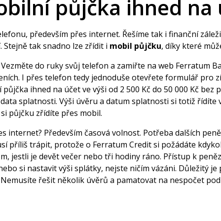
bilní půjčka ihned na
elefonu, především přes internet. Řešíme tak i finanční zálež
Stejně tak snadno lze zřídit i
mobil půjčku
, díky které můž
a? Vezměte do ruky svůj telefon a zamiřte na web Ferratum B
zeních. I přes telefon tedy jednoduše otevřete
formulář pro z
í půjčka ihned na účet ve výši od 2 500 Kč do 50 000 Kč bez
ata splatnosti. Výši úvěru a datum splatnosti si totiž řídíte
si půjčku zřídíte přes mobil.
přes internet? Především časová volnost. Potřeba dalších pen
příliš trápit, protože o Ferratum Credit si požádáte kdykol
m, jestli je devět večer nebo tři hodiny ráno. Přístup k pe
ebo si nastavit výši splátky, nejste ničím vázáni. Důležitý j
 Nemusíte řešit několik úvěrů a pamatovat na nespočet podmí