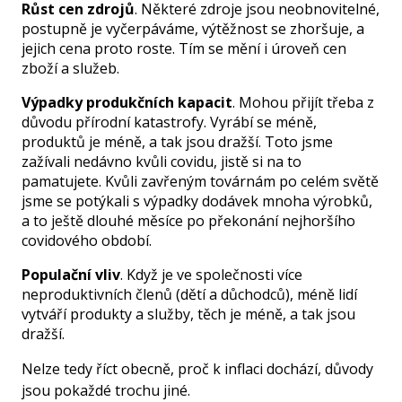
Růst cen zdrojů
. Některé zdroje jsou neobnovitelné,
postupně je vyčerpáváme, výtěžnost se zhoršuje, a
jejich cena proto roste. Tím se mění i úroveň cen
zboží a služeb.
Výpadky produkčních kapacit
. Mohou přijít třeba z
důvodu přírodní katastrofy. Vyrábí se méně,
produktů je méně, a tak jsou dražší. Toto jsme
zažívali nedávno kvůli covidu, jistě si na to
pamatujete. Kvůli zavřeným továrnám po celém světě
jsme se potýkali s výpadky dodávek mnoha výrobků,
a to ještě dlouhé měsíce po překonání nejhoršího
covidového období.
Populační vliv
. Když je ve společnosti více
neproduktivních členů (dětí a důchodců), méně lidí
vytváří produkty a služby, těch je méně, a tak jsou
dražší.
Nelze tedy říct obecně, proč k inflaci dochází, důvody
jsou pokaždé trochu jiné.