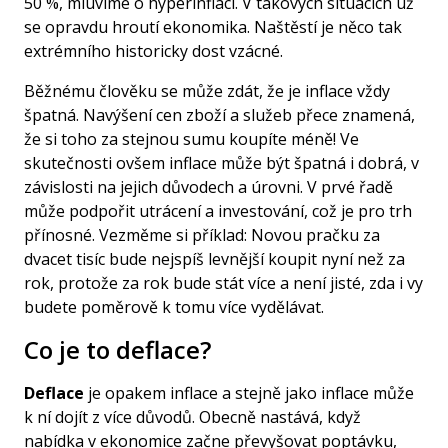
50 %, mluvíme o hyperinflaci. V takových situacích už
se opravdu hroutí ekonomika. Naštěstí je něco tak
extrémního historicky dost vzácné.
Běžnému člověku se může zdát, že je inflace vždy
špatná. Navýšení cen zboží a služeb přece znamená,
že si toho za stejnou sumu koupíte méně! Ve
skutečnosti ovšem inflace může být špatná i dobrá, v
závislosti na jejich důvodech a úrovni. V prvé řadě
může podpořit utrácení a investování, což je pro trh
přínosné. Vezměme si příklad: Novou pračku za
dvacet tisíc bude nejspíš levnější koupit nyní než za
rok, protože za rok bude stát více a není jisté, zda i vy
budete poměrově k tomu více vydělávat.
Co je to deflace?
Deflace
je opakem inflace a stejně jako inflace může
k ní dojít z více důvodů. Obecně nastává, když
nabídka v ekonomice začne převyšovat poptávku,