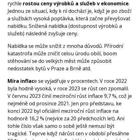
rychle
rostou ceny výrobků a služeb v ekonomice
.
Jednou ze situací, kdy k ní dochází je, když je po zboží
a službách vysoká poptávka, která začne převyšovat
nabídku. Snížená nabídka (dostupnost výrobků a
služeb) následně zvyšuje ceny.
Nabídka se může snížit z mnoha důvodů. Přírodní
katastrofa může zničit celou úrodu obilí, boom
stěhování se do velkých měst může způsobit
nedostatek bytů v Praze a Brně atd.
Míra inflac
e se vyjadřuje v procentech. V roce 2022
byla hodně vysoká, v roce 2023 se růst cen zpomalil.
V červnu 2023 činil meziroční růst inflace 9,7 %, což je
nejméně od prosince 2021. Jen pro představu, ke
konci 2022 byl oficiální meziroční růst inflace na
hodnorě 16,2 % (nejvíce za 20 předchozích let). Ani
tohle číslo však samo o sobě ještě nemusí být
tragické. Teprve když nárůst cen v období přesáhne