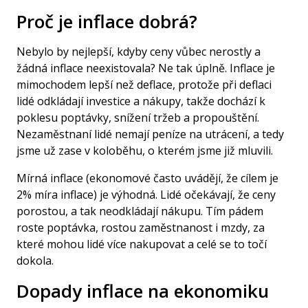
Proč je inflace dobrá?
Nebylo by nejlepší, kdyby ceny vůbec nerostly a
žádná inflace neexistovala? Ne tak úplně. Inflace je
mimochodem lepší než deflace, protože při deflaci
lidé odkládají investice a nákupy, takže dochází k
poklesu poptávky, snížení tržeb a propouštění.
Nezaměstnaní lidé nemají peníze na utrácení, a tedy
jsme už zase v koloběhu, o kterém jsme již mluvili.
Mírná inflace (ekonomové často uvádějí, že cílem je
2% míra inflace) je výhodná. Lidé očekávají, že ceny
porostou, a tak neodkládají nákupu. Tím pádem
roste poptávka, rostou zaměstnanost i mzdy, za
které mohou lidé více nakupovat a celé se to točí
dokola.
Dopady inflace na ekonomiku