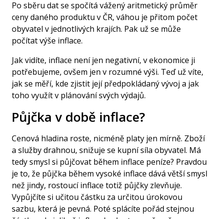
Po sběru dat se spočítá vážený aritmetický průměr
ceny daného produktu v ČR, váhou je přitom počet
obyvatel v jednotlivých krajích. Pak už se může
počítat výše inflace.
Jak vidíte, inflace není jen negativní, v ekonomice ji
potřebujeme, ovšem jen v rozumné výši. Teď už víte,
jak se měří, kde zjistit její předpokládaný vývoj a jak
toho využít v plánování svých výdajů.
Půjčka v době inflace?
Cenová hladina roste, nicméně platy jen mírně. Zboží
a služby drahnou, snižuje se kupní síla obyvatel. Má
tedy smysl si půjčovat během inflace peníze? Pravdou
je to, že půjčka během vysoké inflace dává větší smysl
než jindy, rostoucí inflace totiž půjčky zlevňuje.
Vypůjčíte si učitou částku za určitou úrokovou
sazbu, která je pevná. Poté splácíte pořád stejnou