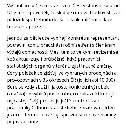
Výši inflace v Česku stanovuje
Český statistický úřad
.
Už jsme si pověděli, že sleduje cenové hladiny stovek
položek spotřebního koše. Jak ale měření inflace
funguje v praxi?
Jednou za pět let se vybírají konkrétní reprezentanti
potravin, tomu předchází roční šetření s členěním
výdajů domácností. Mezi těmito velkými revizemi se
koš aktualizuje i průběžně, když pracovníci
statistických orgánů v terénu zjistí nutné změny.
Ceny položek se zjišťují ve vybraných prodejnách a
provozovnách v 35 okresech ČR (je jich asi 10 000).
Bere se vždy zboží I. jakosti, konkrétní výrobek
(značka) se vybírá podle toho, co zákazníci kupují
nejčastěji. Celý proces je ještě kontrolován
pracovníky Odboru statistického zpracování, kteří
jezdí do terénu a ověřují správnost cenové hladiny i
popis varianty.