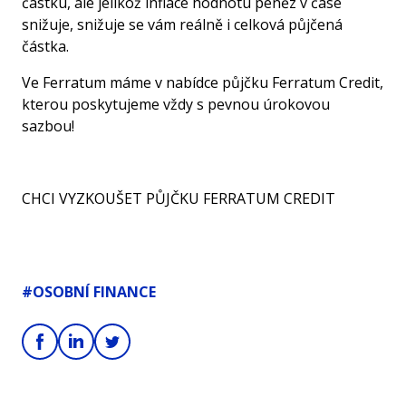
částku, ale jelikož inflace hodnotu peněz v čase
snižuje, snižuje se vám reálně i celková půjčená
částka.
Ve
Ferratum
máme v nabídce půjčku
Ferratum Credit
,
kterou poskytujeme vždy s pevnou úrokovou
sazbou!
CHCI VYZKOUŠET PŮJČKU FERRATUM CREDIT
#OSOBNÍ FINANCE