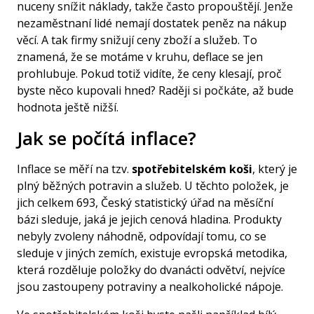
nuceny snížit náklady, takže často propouštějí. Jenže
nezaměstnaní lidé nemají dostatek peněz na nákup
věcí. A tak firmy snižují ceny zboží a služeb. To
znamená, že se motáme v kruhu, deflace se jen
prohlubuje. Pokud totiž vidíte, že ceny klesají, proč
byste něco kupovali hned? Raději si počkáte, až bude
hodnota ještě nižší.
Jak se počítá inflace?
Inflace se měří na tzv.
spotřebitelském koši
, který je
plný běžných potravin a služeb. U těchto položek, je
jich celkem 693,
Český statistický úřad
na měsíční
bázi sleduje, jaká je jejich cenová hladina. Produkty
nebyly zvoleny náhodně, odpovídají tomu, co se
sleduje v jiných zemích, existuje evropská metodika,
která rozděluje položky do dvanácti odvětví, nejvíce
jsou zastoupeny potraviny a nealkoholické nápoje.