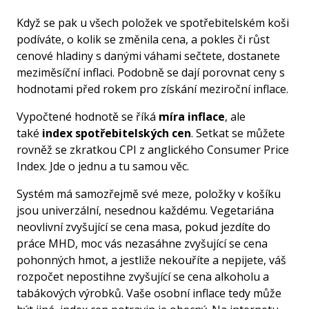
Když se pak u všech položek ve spotřebitelském koši
podíváte, o kolik se změnila cena, a pokles či růst
cenové hladiny s danými váhami sečtete, dostanete
meziměsíční inflaci. Podobně se dají porovnat ceny s
hodnotami před rokem pro získání meziroční inflace.
Vypočtené hodnotě se říká
míra inflace
, ale
také
index spotřebitelských cen
. Setkat se můžete
rovněž se zkratkou CPI z anglického Consumer Price
Index. Jde o jednu a tu samou věc.
Systém má samozřejmě své meze, položky v košíku
jsou univerzální, nesednou každému. Vegetariána
neovlivní zvyšující se cena masa, pokud jezdíte do
práce MHD, moc vás nezasáhne zvyšující se cena
pohonných hmot, a jestliže nekouříte a nepijete, váš
rozpočet nepostihne zvyšující se cena alkoholu a
tabákových výrobků. Vaše osobní inflace tedy může