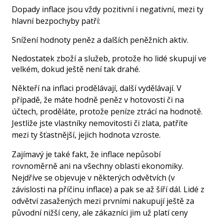
Dopady inflace jsou vždy pozitivní i negativní, mezi ty
hlavní bezpochyby patří:
Snížení hodnoty peněz a dalších peněžních aktiv.
Nedostatek zboží a služeb, protože ho lidé skupují ve
velkém, dokud ještě není tak drahé.
Někteří na inflaci prodělávají, další vydělávají. V
případě, že máte hodně peněz v hotovosti či na
účtech, proděláte, protože peníze ztrácí na hodnotě.
Jestliže jste vlastníky nemovitosti či zlata, patříte
mezi ty šťastnější, jejich hodnota vzroste.
Zajímavý je také fakt, že inflace nepůsobí
rovnoměrně ani na všechny oblasti ekonomiky.
Nejdříve se objevuje v některých odvětvích (v
závislosti na příčinu inflace) a pak se až šíří dál. Lidé z
odvětví zasažených mezi prvními nakupují ještě za
původní nižší ceny, ale zákazníci jim už platí ceny