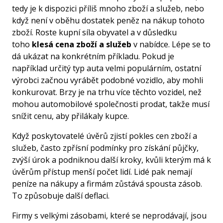
tedy je k dispozici příliš mnoho zboží a služeb, nebo
když není v oběhu dostatek peněz na nákup tohoto
zboží. Roste kupní síla obyvatel a v důsledku
toho
klesá cena zboží a služeb
v nabídce. Lépe se to
dá ukázat na konkrétním příkladu. Pokud je
například určitý typ auta velmi populárním, ostatní
výrobci začnou vyrábět podobné vozidlo, aby mohli
konkurovat. Brzy je na trhu více těchto vozidel, než
mohou automobilové společnosti prodat, takže musí
snížit cenu, aby přilákaly kupce.
Když poskytovatelé úvěrů zjistí pokles cen zboží a
služeb, často zpřísní podmínky pro získání půjčky,
zvýší úrok a podniknou další kroky, kvůli kterým má k
úvěrům přístup menší počet lidí. Lidé pak nemají
peníze na nákupy a firmám zůstává spousta zásob.
To způsobuje další deflaci.
Firmy s velkými zásobami, které se neprodávají, jsou