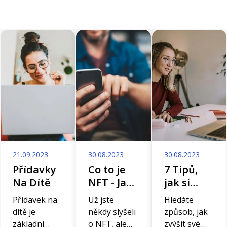
21.09.2023
30.08.2023
30.08.2023
Přídavky
Co to je
7 Tipů,
Na Dítě
NFT - Jak
jak si
NFT
přivydělat
Přídavek na
Už jste
Hledáte
vytvořit či
peníze z
dítě je
někdy slyšeli
způsob, jak
koupit
domova
základní
o NFT, ale
zvýšit své