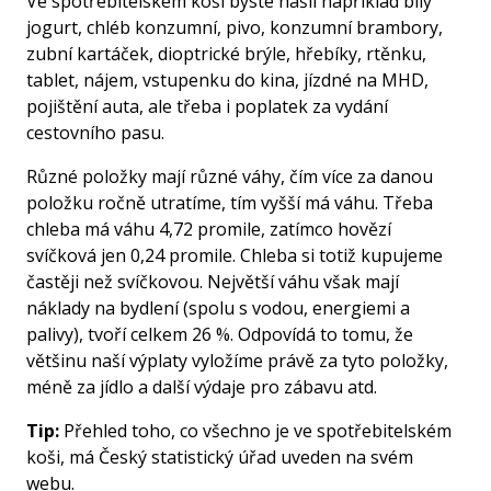
Ve spotřebitelském koši byste našli například bílý
jogurt, chléb konzumní, pivo, konzumní brambory,
zubní kartáček, dioptrické brýle, hřebíky, rtěnku,
tablet, nájem, vstupenku do kina, jízdné na MHD,
pojištění auta, ale třeba i poplatek za vydání
cestovního pasu.
Různé položky mají různé váhy, čím více za danou
položku ročně utratíme, tím vyšší má váhu. Třeba
chleba má váhu 4,72 promile, zatímco hovězí
svíčková jen 0,24 promile. Chleba si totiž kupujeme
častěji než svíčkovou. Největší váhu však mají
náklady na bydlení (spolu s vodou, energiemi a
palivy), tvoří celkem 26 %. Odpovídá to tomu, že
většinu naší výplaty vyložíme právě za tyto položky,
méně za jídlo a další výdaje pro zábavu atd.
Tip:
Přehled toho, co všechno je ve spotřebitelském
koši, má Český statistický úřad uveden na svém
webu.