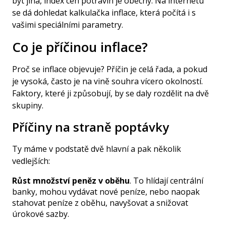
být jiná, index cen potravin je obecný. Na internetu
se dá dohledat kalkulačka inflace, která počítá i s
vašimi speciálními parametry.
Co je příčinou inflace?
Proč se inflace objevuje? Příčin je celá řada, a pokud
je vysoká, často je na vině souhra vícero okolností.
Faktory, které ji způsobují, by se daly rozdělit na dvě
skupiny.
Příčiny na straně poptávky
Ty máme v podstatě dvě hlavní a pak několik
vedlejších:
Růst množství peněz v oběhu
. To hlídají centrální
banky, mohou vydávat nové peníze, nebo naopak
stahovat peníze z oběhu, navyšovat a snižovat
úrokové sazby.