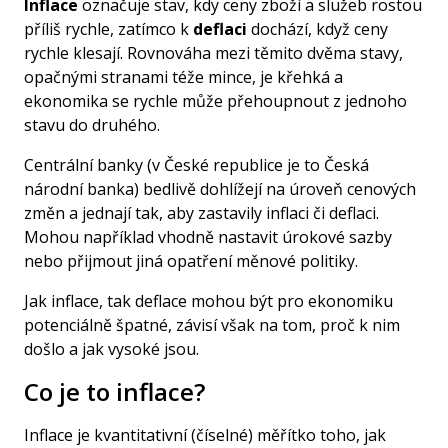
Inflace
označuje stav, kdy ceny zboží a služeb rostou
příliš rychle, zatímco k
deflaci
dochází, když ceny
rychle klesají. Rovnováha mezi těmito dvěma stavy,
opačnými stranami téže mince, je křehká a
ekonomika se rychle může přehoupnout z jednoho
stavu do druhého.
Centrální banky (v České republice je to
Česká
národní banka
) bedlivě dohlížejí na úroveň cenových
změn a jednají tak, aby zastavily inflaci či deflaci.
Mohou například vhodně nastavit úrokové sazby
nebo přijmout jiná opatření měnové politiky.
Jak inflace, tak deflace mohou být pro ekonomiku
potenciálně špatné, závisí však na tom, proč k nim
došlo a jak vysoké jsou.
Co je to inflace?
Inflace je kvantitativní (číselné) měřítko toho, jak