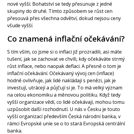
nové vyšší. Bohatství se tedy přesunuje z jedné
skupiny do druhé. Tímto způsobem se růst cen
přesouvá přes všechna odvětví, dokud nejsou ceny
všude vyšší.
Co znamená inflační očekávání?
S tím vším, co jsme si o inflaci již prozradili, asi máte
tušení, jak se zachovat ve chvíli, kdy očekáváte strmý
růst inflace, nebo naopak deflaci. A přesně o tom je
inflační očekávání. Očekávaný vývoj cen (inflace)
hodně ovlivňuje, jak lidé nakládají s penězi, jak je
investují, utrácejí a půjčují si je. To má velký význam
na celou ekonomiku a měnovou politiku. Když tedy
vyšší organizace vědí, co lidé očekávají, mohou tomu
uzpůsobit další rozhodnutí. U nás v Česku je touto
vyšší organizací především
Česká národní banka
, v
rámci Evropské unie se o to stará
Evropská centrální
banka
.