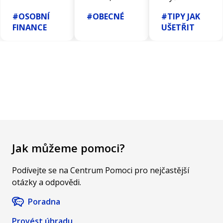
příjmově
nevíte co to
příjmy? Hodil
#OSOBNÍ
#OBECNÉ
#TIPY JAK
testovanou
je? Zjistěte
by se vám
FINANCE
UŠETŘIT
dávkou
na našem
nějaký
nezaopatřeného
blogu, jak
přivýdělek z
dítěte žijícího
můžete NFT
pohodlí
v rodině s
token
domova?
nižším
vytvořit
Máme pro
příjmem.
nebo kde ho
vás 7 tipů na
Přečtěte si
koupit!
to, jak
více!
vydělávat
peníze z
domu!
Jak můžeme pomoci?
Podívejte se na Centrum Pomoci pro nejčastější
otázky a odpovědi.
Poradna
Provést úhradu